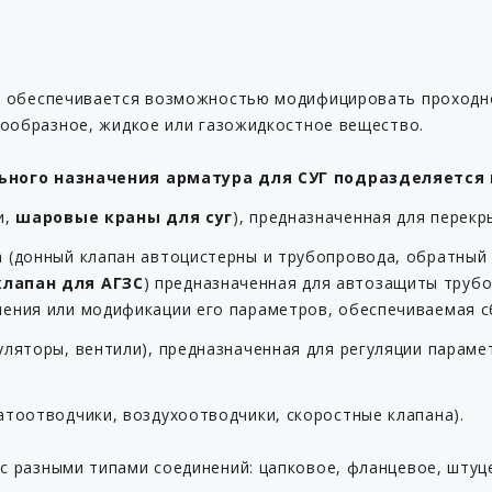
 обеспечивается возможностью модифицировать проходно
зообразное, жидкое или газожидкостное вещество.
ьного назначения арматура для СУГ подразделяется
и,
шаровые краны для суг
), предназначенная для перек
 (донный клапан автоцистерны и трубопровода, обратный
лапан для АГЗС
) предназначенная для автозащиты трубо
ения или модификации его параметров, обеспечиваемая с
уляторы, вентили), предназначенная для регуляции парам
атоотводчики, воздухоотводчики, скоростные клапана).
с разными типами соединений: цапковое, фланцевое, штуце