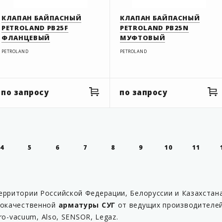
КЛАПАН БАЙПАСНЫЙ
КЛАПАН БАЙПАСНЫЙ
PETROLAND PB25F
PETROLAND PB25N
ФЛАНЦЕВЫЙ
МУФТОВЫЙ
PETROLAND
PETROLAND
по запросу
по запросу
4
5
6
7
8
9
10
11
ерритории Российской Федерации, Белоруссии и Казахстан
кокачественной
арматуры СУГ
от ведущих производителей 
dro-vacuum, Also, SENSOR, Legaz.