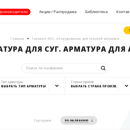
Производители
Акции / Распродажа
Библиотека
Контак
Документы
Главная
Газовые АЗС, оборудование для газовой заправки
производителей
ТУРА ДЛЯ СУГ. АРМАТУРА ДЛЯ 
Опросные листы
Статьи
Дилерские
сертификаты
Тип арматуры
Страна произв.
ВЫБРАТЬ ТИП АРМАТУРЫ
ВЫБРАТЬ СТРАНА ПРОИЗВ.
запорная арматура
Польша
предохранит. арматура
Россия
регулирующая арматура
Сортировка
ПО НАЗВАНИЮ
США