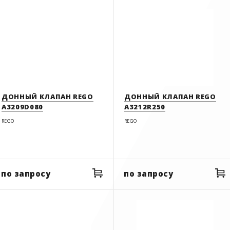
смотровые окна
Турция
фильтры
СБРОСИТЬ ФИЛЬТР
СБРОСИТЬ ФИЛЬТР
ДОННЫЙ КЛАПАН REGO
ДОННЫЙ КЛАПАН REGO
A3209D080
A3212R250
REGO
REGO
по запросу
по запросу