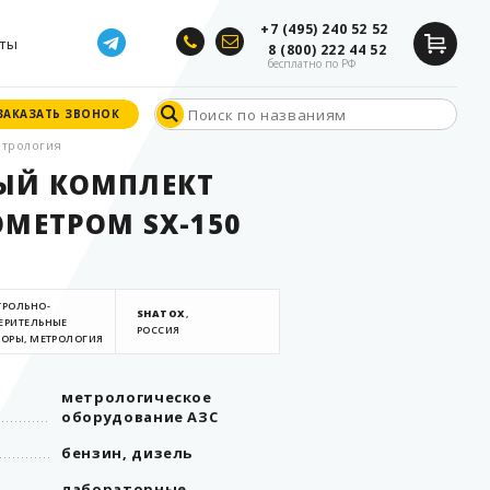
+7 (495) 240 52 52
ты
8 (800) 222 44 52
бесплатно по РФ
ЗАКАЗАТЬ ЗВОНОК
ЗАКАЗАТЬ ЗВОНОК
трология
ЫЙ КОМПЛЕКТ
ОМЕТРОМ SX-150
ТРОЛЬНО-
SHATOX
,
ЕРИТЕЛЬНЫЕ
РОССИЯ
БОРЫ, МЕТРОЛОГИЯ
метрологическое
оборудование АЗС
бензин, дизель
лабораторные