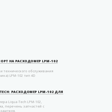
лабораторные
комплекты
Россия
ПОРТ НА РАСХОДОМЕР LPM-102
и технического обслуживания
ика) LPM-102 тип 4D
TECH: РАСХОДОМЕР LPM-102 ДЛЯ
ера Liqua-Tech LPM-102,
ма, перечень запчастей с
одителя.