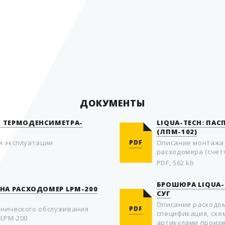
Группа
Страна производитель
ДОКУМЕНТЫ
Я ТЕРМОДЕНСИМЕТРА-
LIQUA-TECH: ПАС
(ЛПМ-102)
и эксплуатации
PDF
Описание монтажа 
расходомера (счетч
PDF, 562 kb
БРОШЮРА LIQUA-
 НА РАСХОДОМЕР LPM-200
СУГ
Описание расходом
хнического обслуживания
PDF
спецификация, схе
 LPM-200
артикулами произв