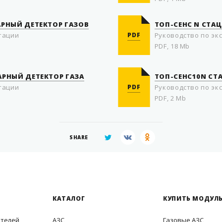
АРНЫЙ ДЕТЕКТОР ГАЗОВ
ТОП-СЕНС N СТА
тации
PDF
Руководство по эк
PDF, 18 Mb
АРНЫЙ ДЕТЕКТОР ГАЗА
ТОП-СЕНС10N СТ
тации
PDF
Руководство по эк
PDF, 2 Mb
SHARE
КАТАЛОГ
КУПИТЬ МОДУЛЬ
ителей
АЗС
Газовые АЗС