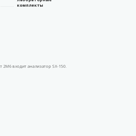
комплекты
 2М6 входит анализатор SX-150.
метрологическое
оборудование АЗС
бензин, дизель