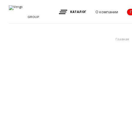
О компании
КАТАЛОГ
GROUP
Видение, миссия
Главная
и ценности
Партнеры
Преимущества
Новости
Акции
Контакты