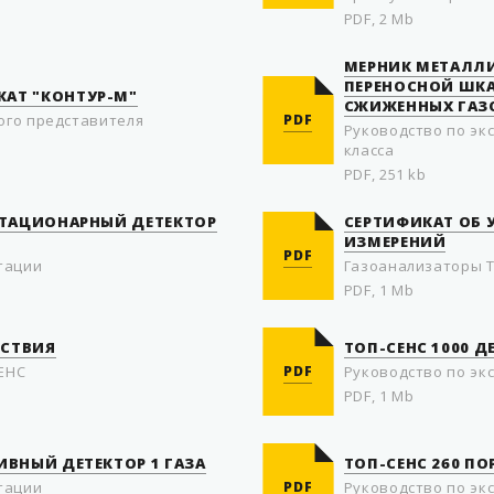
PDF, 2 Mb
МЕРНИК МЕТАЛЛ
ПЕРЕНОСНОЙ ШКА
АТ "КОНТУР-М"
СЖИЖЕННЫХ ГАЗ
ого представителя
PDF
Руководство по эк
класса
PDF, 251 kb
 СТАЦИОНАРНЫЙ ДЕТЕКТОР
СЕРТИФИКАТ ОБ 
ИЗМЕРЕНИЙ
PDF
тации
Газоанализаторы 
PDF, 1 Mb
ТСТВИЯ
ТОП-СЕНС 1000 Д
ЕНС
PDF
Руководство по эк
PDF, 1 Mb
ИВНЫЙ ДЕТЕКТОР 1 ГАЗА
ТОП-СЕНС 260 ПО
тации
PDF
Руководство по эк