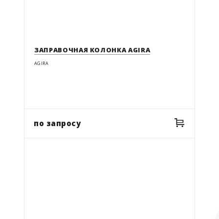
1
ВЫБРАТЬ КОЛИЧЕСТВО ШЛАНГОВ
СБРОСИТЬ ФИЛЬТР
Рабочее давление (МПа)
СБРОСИТЬ ФИЛЬТР
1-2
ВЫБРАТЬ РАБОЧЕЕ ДАВЛЕНИЕ (МПА)
ЗАПРАВОЧНАЯ КОЛОНКА AGIRA
СБРОСИТЬ ФИЛЬТР
7-30
AGIRA
СБРОСИТЬ ФИЛЬТР
по запросу