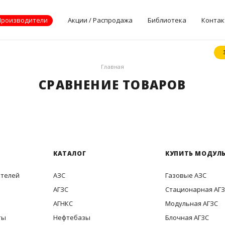
Производители
Акции / Распродажа
Библиотека
Контак
Документы
Главная
производителей
СРАВНЕНИЕ ТОВАРОВ
Опросные листы
Статьи
Дилерские
сертификаты
КАТАЛОГ
КУПИТЬ МОДУЛЬ
ителей
АЗС
Газовые АЗС
АГЗС
Стационарная АГ
АГНКС
Модульная АГЗС
ты
Нефтебазы
Блочная АГЗС