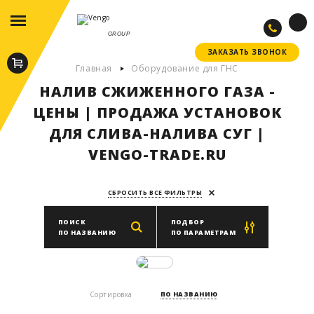
GROUP
ЗАКАЗАТЬ ЗВОНОК
ЗАКАЗАТЬ ЗВОНОК
Главная
Оборудование для ГНС
НАЛИВ СЖИЖЕННОГО ГАЗА -
ЦЕНЫ | ПРОДАЖА УСТАНОВОК
ДЛЯ СЛИВА-НАЛИВА СУГ |
VENGO-TRADE.RU
СБРОСИТЬ ВСЕ ФИЛЬТРЫ
ПОИСК
ПОДБОР
ПО НАЗВАНИЮ
ПО ПАРАМЕТРАМ
Производитель
Сортировка
ПО НАЗВАНИЮ
ВЫБРАТЬ ПРОИЗВОДИТЕЛЯ