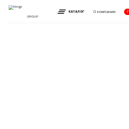
О компании
КАТАЛОГ
GROUP
Видение, миссия
и ценности
Партнеры
Преимущества
Новости
Акции
Контакты