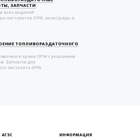
ТЫ, ЗАПЧАСТИ
ки всех моделей
х пистолетов OPW, аксессуары и
РОЕНИЕ ТОПЛИВОРАЗДАТОЧНОГО
авочного крана OPW с указанием
в. Запчасти для
ого пистолета OPW
 АГЗС
ИНФОРМАЦИЯ