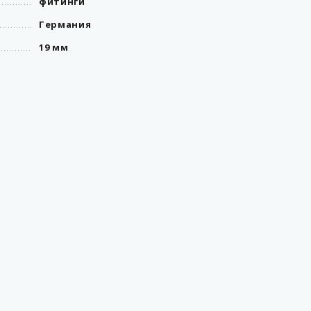
фитинги
Германия
19 мм
навесное оборудование
для ТРК
фитинги
19 мм