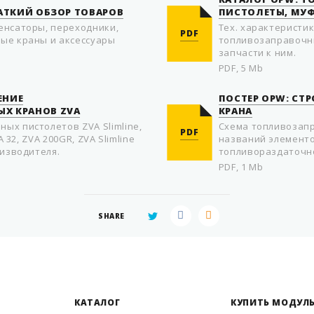
РАТКИЙ ОБЗОР ТОВАРОВ
ПИСТОЛЕТЫ, МУФ
енсаторы, переходники,
Тех. характеристи
PDF
ые краны и аксессуары
топливозаправочны
запчасти к ним.
PDF, 5 Mb
ЕНИЕ
ПОСТЕР OPW: СТ
Х КРАНОВ ZVA
КРАНА
ых пистолетов ZVA Slimline,
Схема топливозапр
PDF
A 32, ZVA 200GR, ZVA Slimline
названий элементо
оизводителя.
топливораздаточн
PDF, 1 Mb
SHARE
КАТАЛОГ
КУПИТЬ МОДУЛЬ