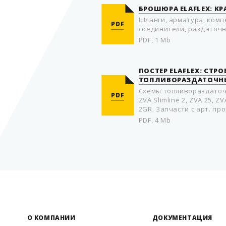
БРОШЮРА ELAFLEX: К
Шланги, арматура, комп
PDF
соединители, раздаточн
PDF, 1 Mb
ПОСТЕР ELAFLEX: СТРО
ТОПЛИВОРАЗДАТОЧНЫ
Схемы топливораздаточн
PDF
ZVA Slimline 2, ZVA 25, ZV
2GR. Запчасти с арт. пр
PDF, 4 Mb
О КОМПАНИИ
ДОКУМЕНТАЦИЯ