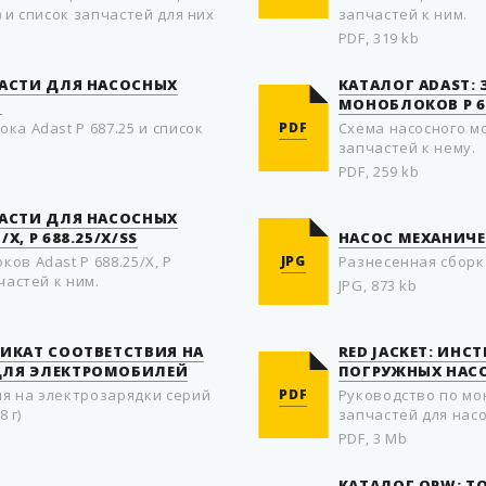
) и список запчастей для них
запчастей к ним.
PDF, 319 kb
ЧАСТИ ДЛЯ НАСОСНЫХ
КАТАЛОГ ADAST:
5
МОНОБЛОКОВ P 68
ка Adast P 687.25 и список
PDF
Схема насосного мо
запчастей к нему.
PDF, 259 kb
ЧАСТИ ДЛЯ НАСОСНЫХ
X, P 688.25/X/SS
НАСОС МЕХАНИЧЕ
ов Adast P 688.25/X, P
JPG
Разнесенная сборк
частей к ним.
JPG, 873 kb
ФИКАТ СООТВЕТСТВИЯ НА
RED JACKET: ИН
ДЛЯ ЭЛЕКТРОМОБИЛЕЙ
ПОГРУЖНЫХ НАС
я на электрозарядки серий
PDF
Руководство по мо
8 г)
запчастей для насо
PDF, 3 Mb
КАТАЛОГ OPW: 