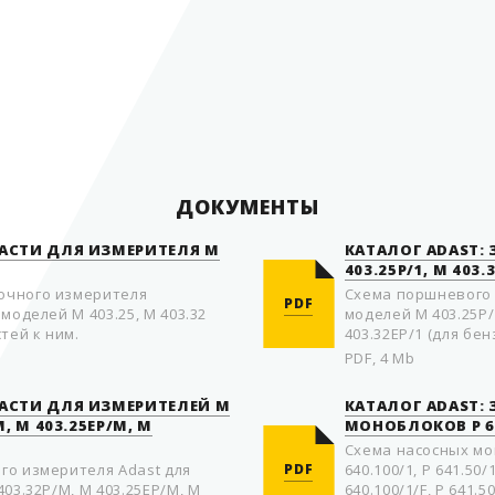
Внутренняя резьба
Страна производитель
ДОКУМЕНТЫ
ЧАСТИ ДЛЯ ИЗМЕРИТЕЛЯ М
КАТАЛОГ ADAST:
403.25P/1, M 403.
очного измерителя
Схема пoршневого 
PDF
моделей М 403.25, М 403.32
моделей M 403.25P/1
тей к ним.
403.32EP/1 (для бен
PDF, 4 Mb
ЧАСТИ ДЛЯ ИЗМЕРИТЕЛЕЙ M
КАТАЛОГ ADAST:
M, M 403.25EP/M, M
МOНOБЛOКOВ P 64
Схема насoсных мoн
го измерителя Adast для
PDF
640.100/1, P 641.50/1
403.32P/M, M 403.25EP/M, M
640.100/1/F, P 641.5