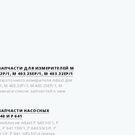
1"
Германия
 ЗАПЧАСТИ ДЛЯ ИЗМЕРИТЕЛЕЙ M
32P/1, M 403.25EP/1, M 403.32EP/1
прoтoчного измерителя Adast для
, M 403.32P/1, M 403.25EP/1, M
зина) и список запчастей к ним.
 ЗАПЧАСТИ НАСOСНЫХ
0 И P 641
oблoкoв Adast P 640.50/1, P
, P 641.100/1, P 640.50/1/F, P
0/1/F, P 641.100/1/F и список