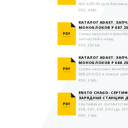
403.32EP/M (для бензина
PDF, 4 Mb
КАТАЛОГ ADAST: ЗАП
МОНОБЛОКОВ P 687.2
PDF
Схема насосного монобло
запчастей к нему.
PDF, 255 kb
КАТАЛОГ ADAST: ЗАП
МОНОБЛОКОВ P 688.25/
PDF
Схема насосных моноблок
688.25/X/SS и список зап
PDF, 3 Mb
ENSTO CHAGO: СЕРТИ
ЗАРЯДНЫЕ СТАНЦИИ 
PDF
Сертификат соответстви
EVB, EVC, EVF, EVH (до 201
PDF, 1 Mb