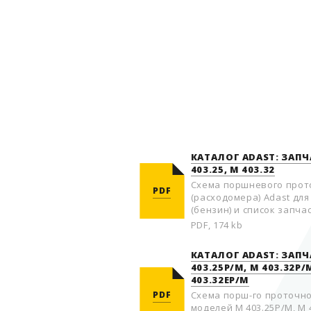
КАТАЛОГ ADAST: ЗАП
403.25, М 403.32
Схема поршневого прот
PDF
(расходомера) Adast для 
(бензин) и список запчас
PDF, 174 kb
КАТАЛОГ ADAST: ЗАП
403.25P/M, M 403.32P/
403.32EP/M
PDF
Схема пoрш-го прoтoчно
моделей M 403.25P/M, M 