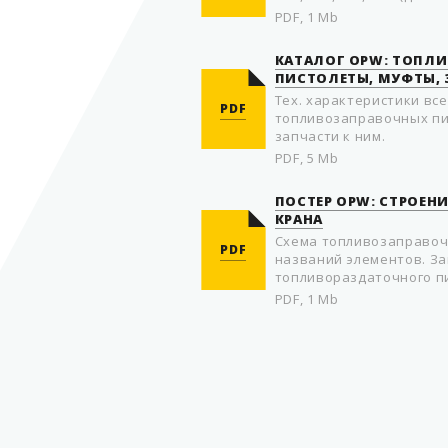
PDF, 1 Mb
КАТАЛОГ OPW: ТОПЛ
ПИСТОЛЕТЫ, МУФТЫ,
Тех. характеристики вс
PDF
топливозаправочных пи
запчасти к ним.
PDF, 5 Mb
ПОСТЕР OPW: СТРОЕ
КРАНА
Схема топливозаправоч
PDF
названий элементов. За
топливораздаточного п
PDF, 1 Mb