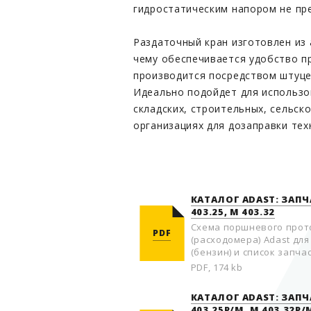
гидростатическим напором не п
Раздаточный кран изготовлен из
чему обеспечивается удобство п
производится посредством штуце
Идеально подойдет для использо
складских, строительных, сельск
организациях для дозаправки тех
КАТАЛОГ ADAST: ЗАП
403.25, М 403.32
Схема поршневого прот
PDF
(расходомера) Adast для 
(бензин) и список запчас
PDF, 174 kb
КАТАЛОГ ADAST: ЗАП
403.25P/M, M 403.32P/