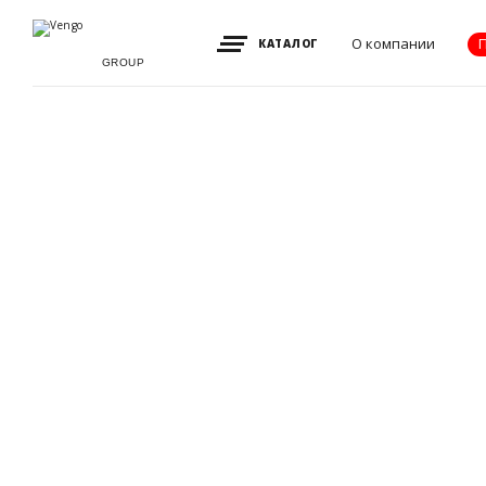
О компании
КАТАЛОГ
GROUP
Видение, миссия
и ценности
Партнеры
Преимущества
Новости
Акции
Контакты