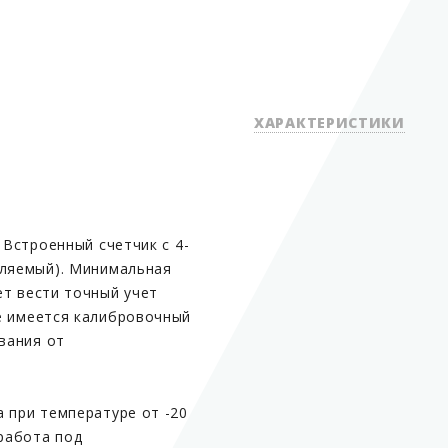
ХАРАКТЕРИСТИКИ
 Встроенный счетчик с 4-
Вид оборудования
уляемый). Минимальная
Группа
ет вести точный учет
Скорость протока, л/мин
е имеется калибровочный
вания от
Соединение, дюйм
Отсекатель
Габариты, мм
 при температуре от -20
 работа под
Вес, кг