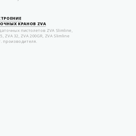
 СТРОЕНИЕ
ОЧНЫХ КРАНОВ ZVA
аточных пистолетов ZVA Slimline,
25, ZVA 32, ZVA 200GR, ZVA Slimline
т. производителя.