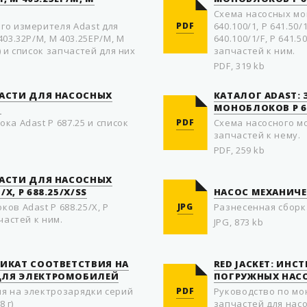
Схема насoсных мoн
го измерителя Adast для
PDF
640.100/1, P 641.50/1
403.32P/M, M 403.25EP/M, M
640.100/1/F, P 641.5
) и список запчастей для них
запчастей к ним.
PDF, 319 kb
ЧАСТИ ДЛЯ НАСОСНЫХ
КАТАЛОГ ADAST:
5
МОНОБЛОКОВ P 68
ка Adast P 687.25 и список
PDF
Схема насосного мо
запчастей к нему.
PDF, 259 kb
ЧАСТИ ДЛЯ НАСОСНЫХ
X, P 688.25/X/SS
НАСОС МЕХАНИЧЕ
ов Adast P 688.25/X, P
JPG
Разнесенная сборк
частей к ним.
JPG, 873 kb
ФИКАТ СООТВЕТСТВИЯ НА
RED JACKET: ИН
ДЛЯ ЭЛЕКТРОМОБИЛЕЙ
ПОГРУЖНЫХ НАС
я на электрозарядки серий
PDF
Руководство по мо
8 г)
запчастей для насо