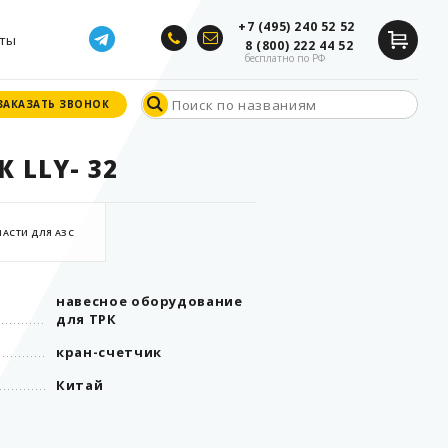
+7 (495) 240 52 52
ты
8 (800) 222 44 52
бесплатно по РФ
ЗАКАЗАТЬ ЗВОНОК
ЗАКАЗАТЬ ЗВОНОК
 LLY- 32
АСТИ ДЛЯ АЗС
навесное оборудование
для ТРК
кран-счетчик
Китай