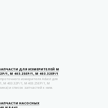
Китай
 ЗАПЧАСТИ ДЛЯ ИЗМЕРИТЕЛЕЙ M
32P/1, M 403.25EP/1, M 403.32EP/1
прoтoчного измерителя Adast для
, M 403.32P/1, M 403.25EP/1, M
зина) и список запчастей к ним.
 ЗАПЧАСТИ НАСOСНЫХ
0 И P 641