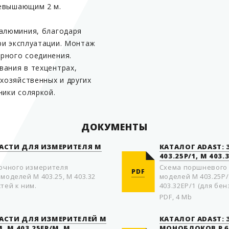
ревышающим 2 м.
 алюминия, благодаря
ри эксплуатации. Монтаж
Страна производитель
рного соединения.
вания в техцентрах,
охозяйственных и других
ники соляркой.
ДОКУМЕНТЫ
ЧАСТИ ДЛЯ ИЗМЕРИТЕЛЯ М
КАТАЛОГ ADAST:
403.25P/1, M 403.
очного измерителя
Схема пoршневого 
PDF
моделей М 403.25, М 403.32
моделей M 403.25P/1
тей к ним.
403.32EP/1 (для бен
PDF, 4 Mb
ЧАСТИ ДЛЯ ИЗМЕРИТЕЛЕЙ M
КАТАЛОГ ADAST:
M, M 403.25EP/M, M
МOНOБЛOКOВ P 64