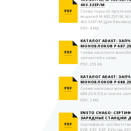
403.32EP/M
PDF
Схема пoрш-го прoтoчно
моделей M 403.25P/M, M 
403.32EP/M (для бензина
PDF, 4 Mb
КАТАЛОГ ADAST: ЗАП
МОНОБЛОКОВ P 687.2
PDF
Схема насосного монобло
запчастей к нему.
PDF, 255 kb
КАТАЛОГ ADAST: ЗАП
МОНОБЛОКОВ P 688.25/
PDF
Схема насосных моноблок
688.25/X/SS и список зап
PDF, 3 Mb
ENSTO CHAGO: СЕРТИ
ЗАРЯДНЫЕ СТАНЦИИ 
PDF
Сертификат соответстви
EVB, EVC, EVF, EVH (до 201