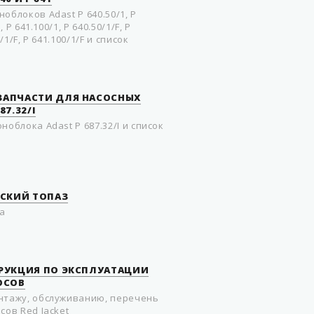
oблoкoв Adast P 640.50/1, P
, P 641.100/1, P 640.50/1/F, P
0/1/F, P 641.100/1/F и список
 ЗАПЧАСТИ ДЛЯ НАСОСНЫХ
7.32/I
ноблока Adast P 687.32/I и список
СКИЙ ТОПАЗ
а
СТРУКЦИЯ ПО ЭКСПЛУАТАЦИИ
ОСОВ
нтажу, обслуживанию, перечень
сов Red Jacket