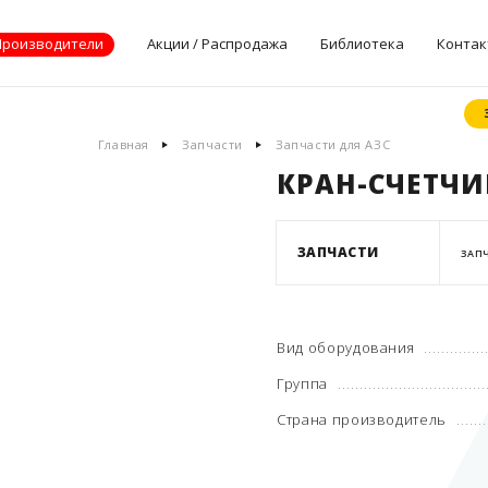
Производители
Акции / Распродажа
Библиотека
Контак
Документы
Главная
Запчасти
Запчасти для АЗС
производителей
КРАН-СЧЕТЧИК
Опросные листы
Статьи
Дилерские
ЗАПЧАСТИ
ЗАПЧ
сертификаты
Вид оборудования
Группа
Страна производитель