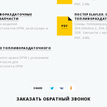
PDF, 3 Mb
ИВОРАЗДАТОЧНЫЕ
ПОСТЕР ELAFLEX:
 ЗАПЧАСТИ
ТОПЛИВОРАЗДАТ
ех моделей
Схемы топливоразд
PDF
столетов OPW, аксессуары и
ZVA Slimline 2, ZVA 
2GR. Запчасти с ар
PDF, 4 Mb
НИЕ ТОПЛИВОРАЗДАТОЧНОГО
ного крана OPW с указанием
пчасти для
истолета OPW
SHARE
ЗАКАЗАТЬ ОБРАТНЫЙ ЗВОНОК