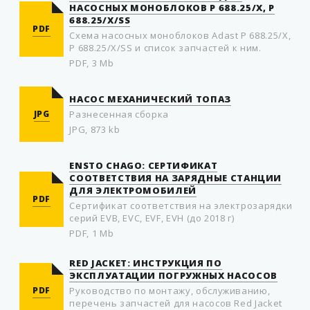
НАСОСНЫХ МОНОБЛОКОВ P 688.25/X, P
688.25/X/SS
PDF
Схема насосных моноблоков Adast P 688.25/X,
P 688.25/X/SS и список запчастей к ним.
PDF, 3 Mb
НАСОС МЕХАНИЧЕСКИЙ ТОПАЗ
JPG
Разнесенная сборка
JPG, 873 kb
ENSTO CHAGO: СЕРТИФИКАТ
СООТВЕТСТВИЯ НА ЗАРЯДНЫЕ СТАНЦИИ
ДЛЯ ЭЛЕКТРОМОБИЛЕЙ
PDF
Сертификат соответствия на электрозарядки
серий EVB, EVC, EVF, EVH (до 2018 г)
PDF, 1 Mb
RED JACKET: ИНСТРУКЦИЯ ПО
ЭКСПЛУАТАЦИИ ПОГРУЖНЫХ НАСОСОВ
PDF
Руководство по монтажу, обслуживанию,
перечень запчастей для насосов Red Jacket