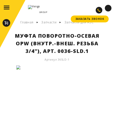
GROUP
ЗАКАЗАТЬ ЗВОНОК
ЗАКАЗАТЬ ЗВОНОК
Главная
Запчасти
Запчасти для АЗС
МУФТА ПОВОРОТНО-ОСЕВАЯ
OPW (ВНУТР.-ВНЕШ. РЕЗЬБА
3/4"), АРТ. 0036-SLD.1
Артикул 36SLD-1