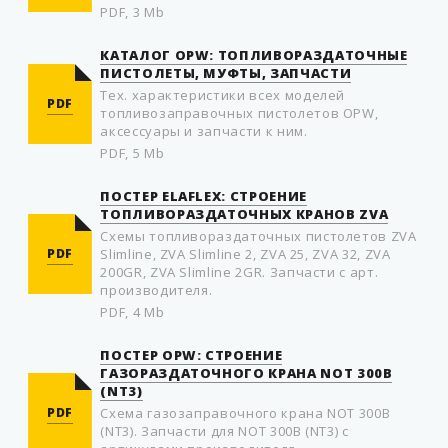
PDF, 3 Mb
КАТАЛОГ OPW: ТОПЛИВОРАЗДАТОЧНЫЕ
ПИСТОЛЕТЫ, МУФТЫ, ЗАПЧАСТИ
Тех. характеристики всех моделей
PDF
топливозаправочных пистолетов OPW,
аксессуары и запчасти к ним.
PDF, 5 Mb
ПОСТЕР ELAFLEX: СТРОЕНИЕ
ТОПЛИВОРАЗДАТОЧНЫХ КРАНОВ ZVA
Схемы топливораздаточных пистолетов ZVA
PDF
Slimline, ZVA Slimline 2, ZVA 25, ZVA 32, ZVA
200GR, ZVA Slimline 2GR. Запчасти с арт.
производителя.
PDF, 4 Mb
ПОСТЕР OPW: СТРОЕНИЕ
ГАЗОРАЗДАТОЧНОГО КРАНА NOT 300B
(NT3)
PDF
Схема газозаправочного крана NOT 300B
(NT3). Запчасти для NOT 300B (NT3) с