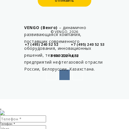
ОТПРАВИТЬ
ОТПРАВИТЬ
VENGO (Венго)
– динамично
© VENGO, 2026
развивающаяся компания,
поставщик современного
+7 (495) 240 52 52
+7 (495) 240 52 53
оборудования, инновационных
решений, технологий для
8 800 222 44 52
предприятий нефтегазовой отрасли
России, Белоруссии, Казахстана.
+
Телефон
*