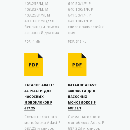
403.25P/M, M
640.50/1/F, P
403.32P/M, M
640.100/1/F, P
403.25EP/M, M
641.50/1/F, P
403.32EP/M (для
641.100/1/F и
бензина) и список
список запчастей к
запчастей для них
ним.
PDF, 4 Mb
PDF, 319 kb
PDF
PDF
КАТАЛОГ ADAST:
КАТАЛОГ ADAST:
ЗАПЧАСТИ ДЛЯ
ЗАПЧАСТИ ДЛЯ
НАСОСНЫХ
НАСОСНЫХ
МОНОБЛОКОВ P
МОНОБЛОКОВ P
687.25
687.32/I
Схема насосного
Схема насосного
моноблока Adast P
моноблока Adast P
687.25 и список
687.32/I и список