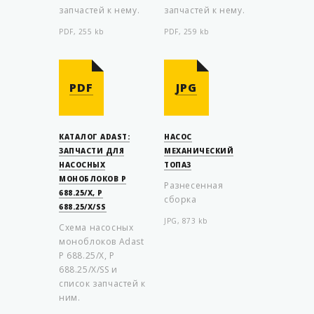
запчастей к нему.
запчастей к нему.
PDF, 255 kb
PDF, 259 kb
PDF
JPG
КАТАЛОГ ADAST:
НАСОС
ЗАПЧАСТИ ДЛЯ
МЕХАНИЧЕСКИЙ
НАСОСНЫХ
ТОПАЗ
МОНОБЛОКОВ P
Разнесенная
688.25/X, P
сборка
688.25/X/SS
JPG, 873 kb
Схема насосных
моноблоков Adast
P 688.25/X, P
688.25/X/SS и
список запчастей к
ним.