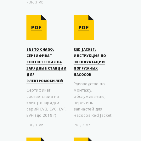
PDF, 3 Mb
PDF
PDF
ENSTO CHAGO:
RED JACKET:
СЕРТИФИКАТ
ИНСТРУКЦИЯ ПО
СООТВЕТСТВИЯ НА
ЭКСПЛУАТАЦИИ
ЗАРЯДНЫЕ СТАНЦИИ
ПОГРУЖНЫХ
ДЛЯ
НАСОСОВ
ЭЛЕКТРОМОБИЛЕЙ
Руководство по
Сертификат
монтажу,
соответствия на
обслуживанию,
электрозарядки
перечень
серий EVB, EVC, EVF,
запчастей для
EVH (до 2018 г)
насосов Red Jacket
PDF, 1 Mb
PDF, 3 Mb