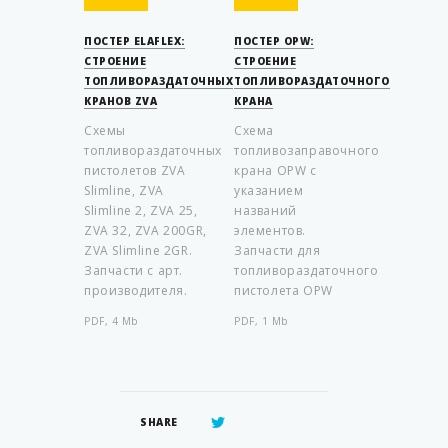
ПОСТЕР ELAFLEX:
ПОСТЕР OPW:
СТРОЕНИЕ
СТРОЕНИЕ
ТОПЛИВОРАЗДАТОЧНЫХ
ТОПЛИВОРАЗДАТОЧНОГО
КРАНОВ ZVA
КРАНА
Схемы
Схема
топливораздаточных
топливозаправочного
пистолетов ZVA
крана OPW с
Slimline, ZVA
указанием
Slimline 2, ZVA 25,
названий
ZVA 32, ZVA 200GR,
элементов.
ZVA Slimline 2GR.
Запчасти для
Запчасти с арт.
топливораздаточного
производителя.
пистолета OPW
PDF, 4 Mb
PDF, 1 Mb
SHARE