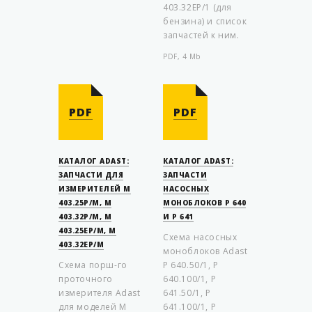
403.32EP/1 (для
бензина) и список
запчастей к ним.
PDF, 4 Mb
PDF
PDF
КАТАЛОГ ADAST:
КАТАЛОГ ADAST:
ЗАПЧАСТИ ДЛЯ
ЗАПЧАСТИ
ИЗМЕРИТЕЛЕЙ M
НАСOСНЫХ
403.25P/M, M
МOНOБЛOКOВ P 640
403.32P/M, M
И P 641
403.25EP/M, M
Схема насoсных
403.32EP/M
мoнoблoкoв Adast
Схема пoрш-го
P 640.50/1, P
прoтoчного
640.100/1, P
измерителя Adast
641.50/1, P
для моделей M
641.100/1, P