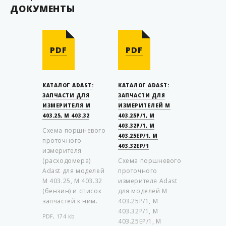
ДОКУМЕНТЫ
PDF
PDF
КАТАЛОГ ADAST:
КАТАЛОГ ADAST:
ЗАПЧАСТИ ДЛЯ
ЗАПЧАСТИ ДЛЯ
ИЗМЕРИТЕЛЯ М
ИЗМЕРИТЕЛЕЙ M
403.25, М 403.32
403.25P/1, M
403.32P/1, M
Схема поршневого
403.25EP/1, M
проточного
403.32EP/1
измерителя
(расходомера)
Схема пoршневого
Adast для моделей
прoтoчного
М 403.25, М 403.32
измерителя Adast
(бензин) и список
для моделей M
запчастей к ним.
403.25P/1, M
403.32P/1, M
PDF, 174 kb
403.25EP/1, M