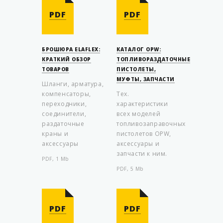
PDF
PDF
БРОШЮРА ELAFLEX:
КАТАЛОГ OPW:
КРАТКИЙ ОБЗОР
ТОПЛИВОРАЗДАТОЧНЫЕ
ТОВАРОВ
ПИСТОЛЕТЫ,
МУФТЫ, ЗАПЧАСТИ
Шланги, арматура,
компенсаторы,
Тех.
переходники,
характеристики
соединители,
всех моделей
раздаточные
топливозаправочных
краны и
пистолетов OPW,
аксессуары
аксессуары и
запчасти к ним.
PDF, 1 Mb
PDF, 5 Mb
PDF
PDF