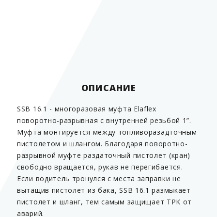
Внутренняя резьба
1"
0
Температура эксплуатации
от -55 до +55
С
Страна производитель
Германия
ОПИСАНИЕ
SSB 16.1 - многоразовая муфта Elaflex
поворотно-разрывная с внутренней резьбой 1”.
Муфта монтируется между топливоразадточным
пистолетом и шлангом. Благодаря поворотно-
разрывной муфте раздаточный пистолет (кран)
свободно вращается, рукав не перегибается.
Если водитель тронулся с места заправки не
вытащив пистолет из бака, SSB 16.1 размыкает
пистолет и шланг, тем самым защищает ТРК от
аварий.