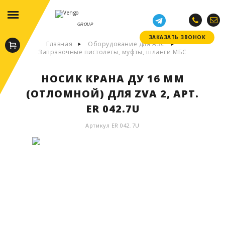
GROUP
ЗАКАЗАТЬ ЗВОНОК
ЗАКАЗАТЬ ЗВОНОК
Главная
Оборудование для АЗС
Заправочные пистолеты, муфты, шланги МБС
НОСИК КРАНА ДУ 16 ММ
(ОТЛОМНОЙ) ДЛЯ ZVA 2, АРТ.
ER 042.7U
Артикул ER 042.7U