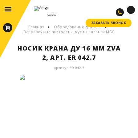
GROUP
ЗАКАЗАТЬ ЗВОНОК
ЗАКАЗАТЬ ЗВОНОК
Главная
Оборудование для АЗС
Заправочные пистолеты, муфты, шланги МБС
НОСИК КРАНА ДУ 16 ММ ZVA
2, АРТ. ER 042.7
Артикул ER 042.7