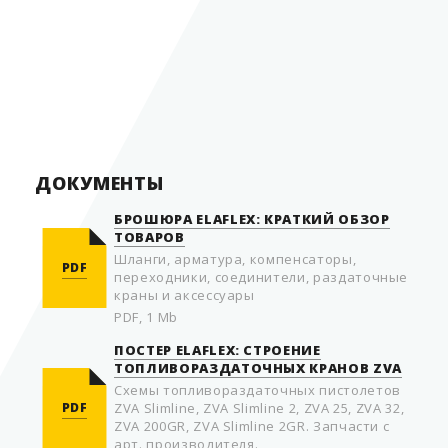
Диаметр
16 мм
Страна производитель
Германия
ДОКУМЕНТЫ
БРОШЮРА ELAFLEX: КРАТКИЙ ОБЗОР
ТОВАРОВ
Шланги, арматура, компенсаторы,
PDF
переходники, соединители, раздаточные
краны и аксессуары
PDF, 1 Mb
ПОСТЕР ELAFLEX: СТРОЕНИЕ
ТОПЛИВОРАЗДАТОЧНЫХ КРАНОВ ZVA
Схемы топливораздаточных пистолетов
PDF
ZVA Slimline, ZVA Slimline 2, ZVA 25, ZVA 32,
ZVA 200GR, ZVA Slimline 2GR. Запчасти с
арт. производителя.