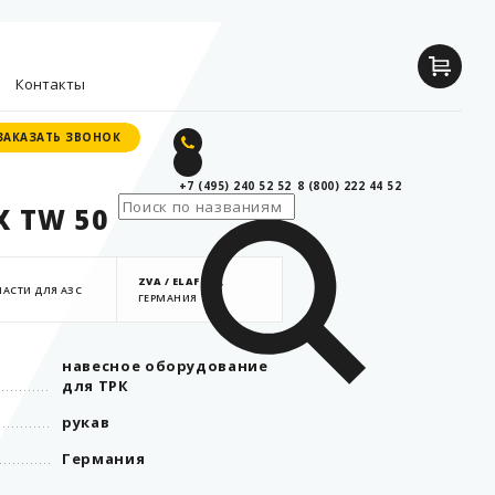
Контакты
ЗАКАЗАТЬ ЗВОНОК
ЗАКАЗАТЬ ЗВОНОК
+7 (495) 240 52 52
8 (800) 222 44 52
елей
X TW 50
исты
ZVA / ELAFLEX
,
АСТИ ДЛЯ АЗС
ГЕРМАНИЯ
ы
навесное оборудование
для ТРК
рукав
Германия