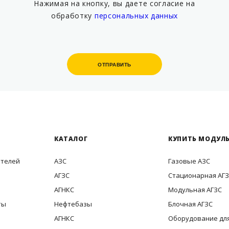
Нажимая на кнопку, вы даете согласие на
обработку
персональных данных
ОТПРАВИТЬ
ОТПРАВИТЬ
КАТАЛОГ
КУПИТЬ МОДУЛЬ
ителей
АЗС
Газовые АЗС
АГЗС
Стационарная АГ
АГНКС
Модульная АГЗС
ты
Нефтебазы
Блочная АГЗС
АГНКС
Оборудование для