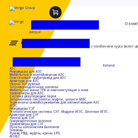
Телеграм канал
КОМПАНИИ VENGO
Group
О ком
GROUP
КАТАЛОГ
Внимание! В связи с колебанием курса валют ц
Виде
и ц
Пар
Каталог
АЗС
Резервуары для АЗС
Пре
Мобильные и контейнерные АЗС
Пластиковый трубопровод для АЗС
Арматура для АЗС
Нов
Насосы погружные
Топливораздаточные колонки
Мобильные мини ТРК и комплектующие к ним
Акц
Уровнемеры для АЗС
Система рекуперации паров
Кон
Заправочные пистолеты, муфты, шланги МБС
Терминалы самообслуживания для автоматизации АЗС
АГЗС
Резервуары СУГ
Технологические системы СУГ. Модули АГЗС. Блочная АГЗС.
Арматура для СУГ
Насосы для СУГ
Газораздаточные колонки
ющие
Уровнемеры для СУГ
Пункты наполнения баллонов
Газовозы
Рукава РВД, муфты, краны LPG
АГНКС