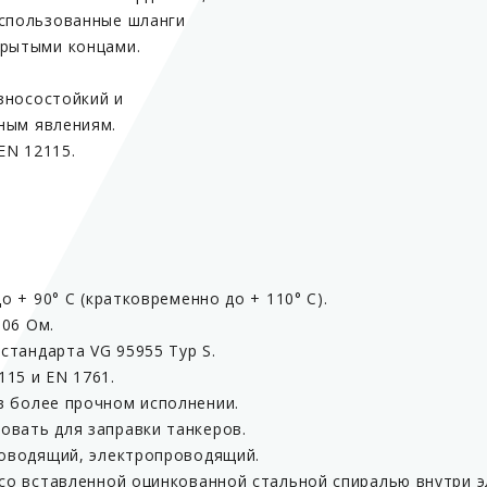
использованные шланги
крытыми концами.
зносостойкий и
ным явлениям.
EN 12115.
о + 90° C (кратковременно до + 110° C).
106 Oм.
стандарта VG 95955 Typ S.
15 и EN 1761.
в более прочном исполнении.
овать для заправки танкеров.
роводящий, электропроводящий.
 со вставленной оцинкованной стальной спиралью внутри 