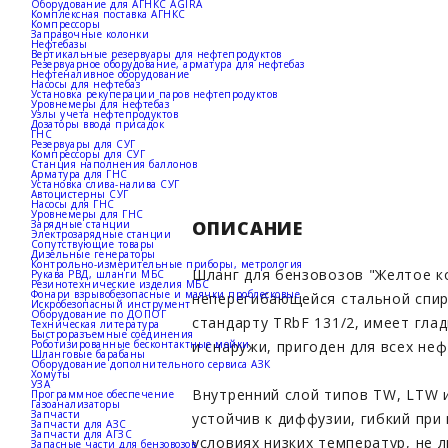
Оборудование для АГНКС AGIRA
Комплексная поставка АГНКС
Компрессоры
Заправочные колонки
Нефтебазы
Вертикальные резервуары для нефтепродуктов
Резервуарное оборудование, арматура для нефтебаз
Нефтеналивное оборудование
Насосы для нефтебаз
Установка рекуперации паров нефтепродуктов
Уровнемеры для нефтебаз
Узлы учета нефтепродуктов
Дозаторы ввода присадок
ГНС
Резервуары для СУГ
Компрессоры для СУГ
Станция наполнения баллонов
Арматура для ГНС
Установка слива-налива СУГ
Автоцистерны СУГ
Насосы для ГНС
Уровнемеры для ГНС
ОПИСАНИЕ
Зарядные станции
Электрозарядные станции
Сопутствующие товары
Дизельные генераторы
Контрольно-измерительные приборы, метрология
Шланг для бензовозов "Желтое к
Рукава РВД, шланги МБС
Резинотехнические изделия МБС
Фонари взрывобезопасные и маячки проблесковые
неперегибающейся стальной спир
Искробезопасный инструмент
Оборудование по ДОПОГ
стандарту TRbF 131/2, имеет гла
Техническая литература
Быстроразъемные соединения
Роботизированные бесконтактные мойки
и снаружи, пригоден для всех не
Шланговые барабаны
Оборудование дополнительного сервиса АЗК
Хомуты
УЗА
Внутренний слой типов TW, LTW и
Программное обеспечение
Газоанализаторы
Запчасти
устойчив к диффузии, гибкий при
Запчасти для АЗС
Запчасти для АГЗС
условиях низких температур, не л
Запасные части для бензовозов