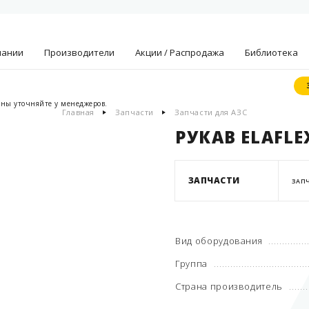
пании
Производители
Акции / Распродажа
Библиотека
ены уточняйте у менеджеров.
Главная
Запчасти
Запчасти для АЗС
ние, миссия
Документы
енности
производит
РУКАВ ELAFLE
тнеры
Опросные л
имущества
Статьи
ЗАПЧАСТИ
ЗАПЧ
ости
Дилерские
сертификат
ии
такты
Вид оборудования
Группа
Страна производитель