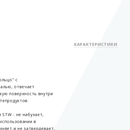
ХАРАКТЕРИСТИКИ
ольцо" с
Вид оборудования
алью, отвечает
Группа
дкую поверхность внутри
фтепродуктов.
 STW - не набухает,
Страна производитель
 использовании в
иняет и не затвердевает,