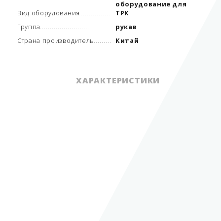
оборудование для
Вид оборудования
ТРК
Группа
рукав
Страна производитель
Китай
ХАРАКТЕРИСТИКИ
навесное
оборудование для
Вид оборудования
ТРК
Группа
рукав
Длина
4,5 м
Морозостойкость
До - 40°С