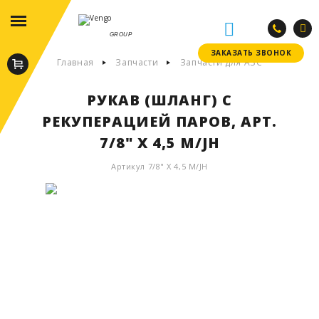
GROUP
ЗАКАЗАТЬ ЗВОНОК
ЗАКАЗАТЬ ЗВОНОК
Главная
Запчасти
Запчасти для АЗС
РУКАВ (ШЛАНГ) С
РЕКУПЕРАЦИЕЙ ПАРОВ, АРТ.
7/8" Х 4,5 М/JH
Артикул 7/8" Х 4,5 М/JH