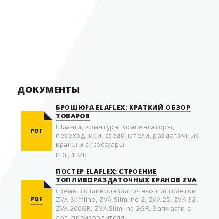
Материал
полиуретан
Страна производитель
Германия
ДОКУМЕНТЫ
БРОШЮРА ELAFLEX: КРАТКИЙ ОБЗОР
ТОВАРОВ
Шланги, арматура, компенсаторы,
PDF
переходники, соединители, раздаточные
краны и аксессуары
PDF, 1 Mb
ПОСТЕР ELAFLEX: СТРОЕНИЕ
ТОПЛИВОРАЗДАТОЧНЫХ КРАНОВ ZVA
Схемы топливораздаточных пистолетов
PDF
ZVA Slimline, ZVA Slimline 2, ZVA 25, ZVA 32,
ZVA 200GR, ZVA Slimline 2GR. Запчасти с
арт. производителя.