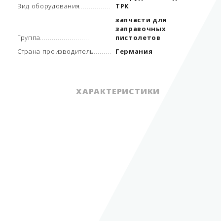
Вид оборудования
ТРК
запчасти для
заправочных
Группа
пистолетов
Страна производитель
Германия
ХАРАКТЕРИСТИКИ
навесное
оборудование для
Вид оборудования
ТРК
запчасти для
заправочных
Группа
пистолетов
0
Температура эксплуатации
до - 40
С