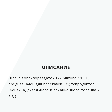
Вид оборудования
ТРК
Группа
шланги МБС
Диаметр
19 мм
Материал
Резина
Морозостойкость
До - 40°С
Страна производитель
Китай
ОПИСАНИЕ
Шланг топливораздаточный Slimline 19 LТ,
предназначен для перекачки нефтепродуктов
(бензина, дизельного и авиационного топлива и
т.д.).