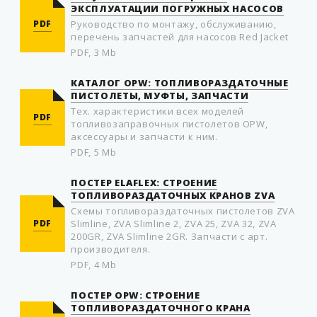
ЭКСПЛУАТАЦИИ ПОГРУЖНЫХ НАСОСОВ
PDF
Руководство по монтажу, обслуживанию,
перечень запчастей для насосов Red Jacket
PDF, 3 Mb
КАТАЛОГ OPW: ТОПЛИВОРАЗДАТОЧНЫЕ
ПИСТОЛЕТЫ, МУФТЫ, ЗАПЧАСТИ
Тех. характеристики всех моделей
PDF
топливозаправочных пистолетов OPW,
аксессуары и запчасти к ним.
PDF, 5 Mb
ПОСТЕР ELAFLEX: СТРОЕНИЕ
ТОПЛИВОРАЗДАТОЧНЫХ КРАНОВ ZVA
Схемы топливораздаточных пистолетов ZVA
PDF
Slimline, ZVA Slimline 2, ZVA 25, ZVA 32, ZVA
200GR, ZVA Slimline 2GR. Запчасти с арт.
производителя.
PDF, 4 Mb
ПОСТЕР OPW: СТРОЕНИЕ
ТОПЛИВОРАЗДАТОЧНОГО КРАНА