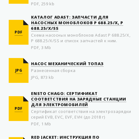
PDF, 259 kb
КАТАЛОГ ADAST: ЗАПЧАСТИ ДЛЯ
НАСОСНЫХ МОНОБЛОКОВ P 688.25/X, P
688.25/X/SS
PDF
Схема насосных моноблоков Adast P 688.25/X,
P 688.25/X/SS и список запчастей к ним.
PDF, 3 Mb
НАСОС МЕХАНИЧЕСКИЙ ТОПАЗ
JPG
Разнесенная сборка
JPG, 873 kb
ENSTO CHAGO: СЕРТИФИКАТ
СООТВЕТСТВИЯ НА ЗАРЯДНЫЕ СТАНЦИИ
ДЛЯ ЭЛЕКТРОМОБИЛЕЙ
PDF
Сертификат соответствия на электрозарядки
серий EVB, EVC, EVF, EVH (до 2018 г)
PDF, 1 Mb
RED JACKET: ИНСТРУКЦИЯ ПО