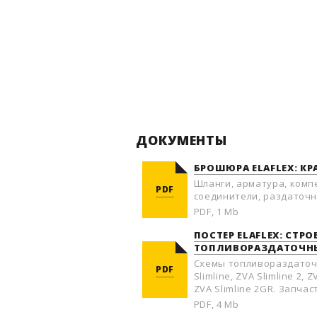
ДОКУМЕНТЫ
БРОШЮРА ELAFLEX: К
Шланги, арматура, комп
PDF
соединители, раздаточн
PDF, 1 Mb
ПОСТЕР ELAFLEX: СТРО
ТОПЛИВОРАЗДАТОЧНЫ
Схемы топливораздаточ
PDF
Slimline, ZVA Slimline 2, 
ZVA Slimline 2GR. Запчас
PDF, 4 Mb