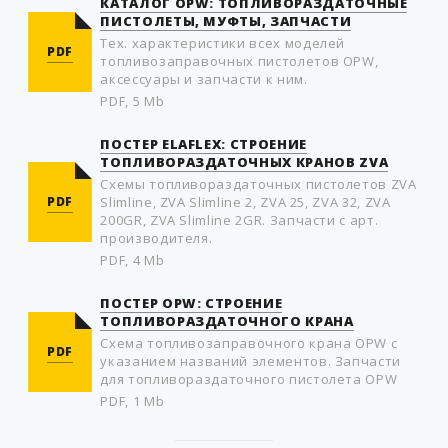
КАТАЛОГ OPW: ТОПЛИВОРАЗДАТОЧНЫЕ
ПИСТОЛЕТЫ, МУФТЫ, ЗАПЧАСТИ
Тех. характеристики всех моделей
PDF
топливозаправочных пистолетов OPW,
аксессуары и запчасти к ним.
PDF, 5 Mb
ПОСТЕР ELAFLEX: СТРОЕНИЕ
ТОПЛИВОРАЗДАТОЧНЫХ КРАНОВ ZVA
Схемы топливораздаточных пистолетов ZVA
PDF
Slimline, ZVA Slimline 2, ZVA 25, ZVA 32, ZVA
200GR, ZVA Slimline 2GR. Запчасти с арт.
производителя.
PDF, 4 Mb
ПОСТЕР OPW: СТРОЕНИЕ
ТОПЛИВОРАЗДАТОЧНОГО КРАНА
Схема топливозаправочного крана OPW с
PDF
указанием названий элементов. Запчасти
для топливораздаточного пистолета OPW
PDF, 1 Mb