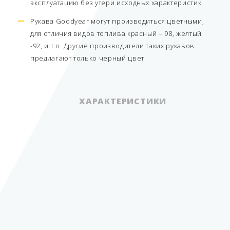
эксплуатацию без утери исходных характеристик.
Рукава Goodyear могут производиться цветными,
для отличия видов топлива красный – 98, желтый
-92, и.т.п. Другие производители таких рукавов
предлагают только черный цвет.
ХАРАКТЕРИСТИКИ
навесное
оборудование для
Вид оборудования
ТРК
Группа
шланги МБС
Рабочее давление
1,4 Мпа
Диаметр
19 мм