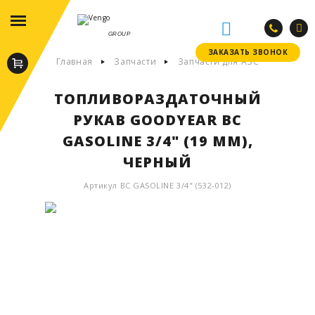
GROUP
ЗАКАЗАТЬ ЗВОНОК
ЗАКАЗАТЬ ЗВОНОК
Главная
Запчасти
Запчасти для АЗС
ТОПЛИВОРАЗДАТОЧНЫЙ
РУКАВ GOODYEAR BC
GASOLINE 3/4" (19 ММ),
ЧЕРНЫЙ
Артикул BC GASOLINE 3/4" (532-012)