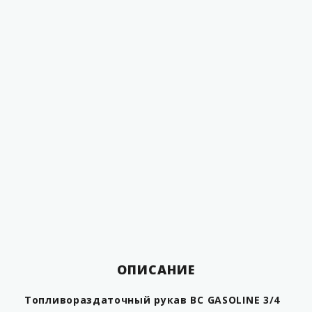
Внутренний диаметр
19,1 мм
Внешний диаметр
28,7 мм
Цвет
чёрный
0
Температура эксплуатации
от -40 до +60
С
высокопрочная
резина Chemigum, 1
слойный
синтетический корд
с антистатическим
Материал
проводом
Масса, не более
0,51 кг/м.п.
Страна производитель
США
ОПИСАНИЕ
Топливораздаточный рукав BC GASOLINE 3/4