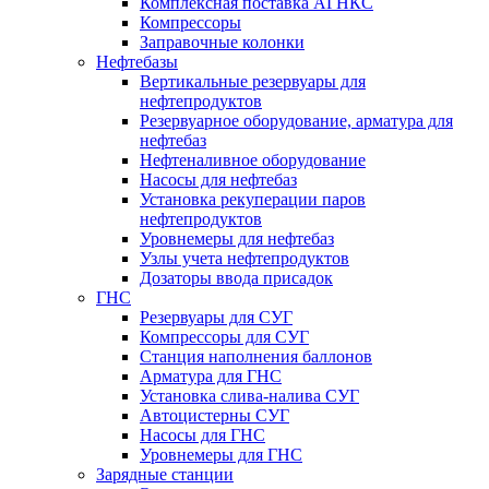
Комплексная поставка АГНКС
Компрессоры
Заправочные колонки
Нефтебазы
Вертикальные резервуары для
нефтепродуктов
Резервуарное оборудование, арматура для
нефтебаз
Нефтеналивное оборудование
Насосы для нефтебаз
Установка рекуперации паров
нефтепродуктов
Уровнемеры для нефтебаз
Узлы учета нефтепродуктов
Дозаторы ввода присадок
ГНС
Резервуары для СУГ
Компрессоры для СУГ
Станция наполнения баллонов
Арматура для ГНС
Установка слива-налива СУГ
Автоцистерны СУГ
Насосы для ГНС
Уровнемеры для ГНС
Зарядные станции