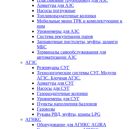
Пластиковый трубопровод для АЗС
Арматура для АЗС
Насосы погружные
Топливораздаточные колонки
Мобильные мини ТРК и комплектующие к
ним
Уровнемеры для АЗС
Система рекуперации паров
Заправочные пистолеты, муфты, шланги
МБС
Терминалы самообслуживания для
автоматизации АЗС
АГЗС
Резервуары СУГ
Технологические системы СУГ. Модули
АГЗС. Блочная АГЗС.
Арматура для СУГ
Насосы для СУГ
Газораздаточные колонки
Уровнемеры для СУГ
Пункты наполнения баллонов
Газовозы
Рукава РВД, муфты, краны LPG
АГНКС
Оборудование для АГНКС AGIRA