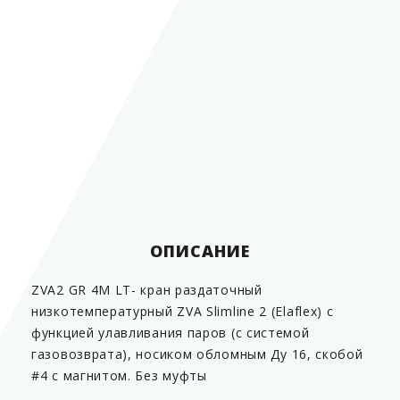
Производительность
до 45 л/мин.
Диаметр
21 мм
желтый, зеленый,
красный, синий,
Цвет
черный
0
Температура эксплуатации
от -55 до +55
С
Страна производитель
Германия
ОПИСАНИЕ
ZVA2 GR 4M LT- кран раздаточный
низкотемпературный ZVA Slimline 2 (Elaflex) с
функцией улавливания паров (с системой
газовозврата), носиком обломным Ду 16, скобой
#4 с магнитом. Без муфты