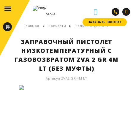
GROUP
ЗАКАЗАТЬ ЗВОНОК
ЗАКАЗАТЬ ЗВОНОК
Главная
Запчасти
Запчасти для АЗС
ЗАПРАВОЧНЫЙ ПИСТОЛЕТ
НИЗКОТЕМПЕРАТУРНЫЙ С
ГАЗОВОЗВРАТОМ ZVA 2 GR 4M
LT (БЕЗ МУФТЫ)
Артикул ZVA2 GR 4M LT