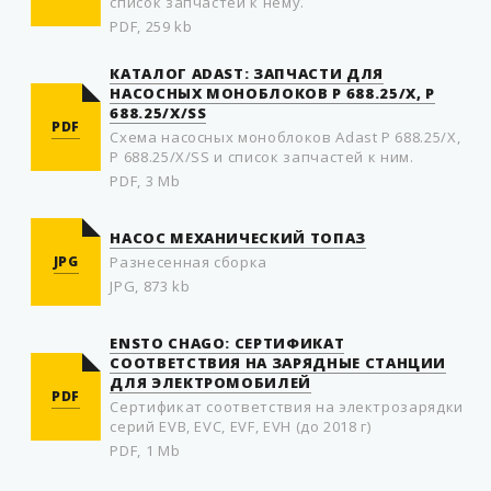
список запчастей к нему.
PDF, 259 kb
КАТАЛОГ ADAST: ЗАПЧАСТИ ДЛЯ
НАСОСНЫХ МОНОБЛОКОВ P 688.25/X, P
688.25/X/SS
PDF
Схема насосных моноблоков Adast P 688.25/X,
P 688.25/X/SS и список запчастей к ним.
PDF, 3 Mb
НАСОС МЕХАНИЧЕСКИЙ ТОПАЗ
JPG
Разнесенная сборка
JPG, 873 kb
ENSTO CHAGO: СЕРТИФИКАТ
СООТВЕТСТВИЯ НА ЗАРЯДНЫЕ СТАНЦИИ
ДЛЯ ЭЛЕКТРОМОБИЛЕЙ
PDF
Сертификат соответствия на электрозарядки
серий EVB, EVC, EVF, EVH (до 2018 г)
PDF, 1 Mb