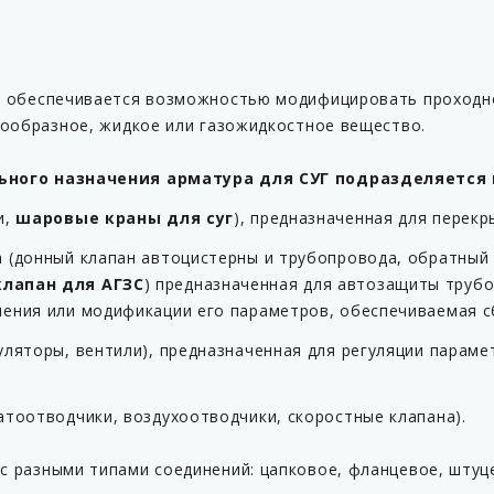
 обеспечивается возможностью модифицировать проходно
зообразное, жидкое или газожидкостное вещество.
ьного назначения арматура для СУГ подразделяется
и,
шаровые краны для суг
), предназначенная для перек
 (донный клапан автоцистерны и трубопровода, обратный
лапан для АГЗС
) предназначенная для автозащиты трубо
ения или модификации его параметров, обеспечиваемая с
уляторы, вентили), предназначенная для регуляции парам
атоотводчики, воздухоотводчики, скоростные клапана).
с разными типами соединений: цапковое, фланцевое, штуце