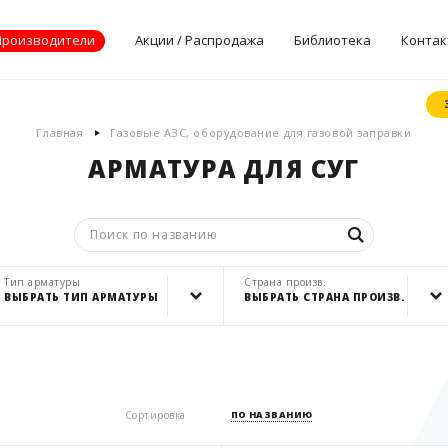
Производители
Акции / Распродажа
Библиотека
Контак
Документы
Главная
Газовые АЗС, оборудование для газовой заправки
производителей
АРМАТУРА ДЛЯ СУГ
Опросные листы
Статьи
Дилерские
сертификаты
Тип арматуры
Страна произв.
ВЫБРАТЬ ТИП АРМАТУРЫ
ВЫБРАТЬ СТРАНА ПРОИЗВ.
запорная арматура
Россия
СБРОСИТЬ ФИЛЬТР
СБРОСИТЬ ФИЛЬТР
Сортировка
ПО НАЗВАНИЮ