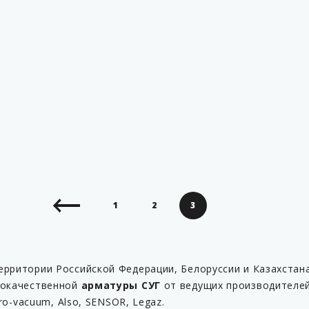
1
2
3
ерритории Российской Федерации, Белоруссии и Казахстан
кокачественной
арматуры СУГ
от ведущих производителей 
dro-vacuum, Also, SENSOR, Legaz.