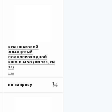
2
/
"
2
2"
3"
4"
5"
6"
КРАН ШАРОВОЙ
8"
ФЛАНЦЕВЫЙ
1
/
"
ПОЛНОПРОХОДНОЙ
2
СБРОСИТЬ ФИЛЬТР
КШФ.П ALSO (DN 100, PN
3
/
"
4
25)
ALSO
по запросу