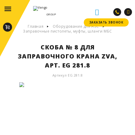
GROUP
ЗАКАЗАТЬ ЗВОНОК
ЗАКАЗАТЬ ЗВОНОК
Главная
Оборудование для АЗС
Заправочные пистолеты, муфты, шланги МБС
СКОБА № 8 ДЛЯ
ЗАПРАВОЧНОГО КРАНА ZVA,
АРТ. EG 281.8
Артикул EG 281.8